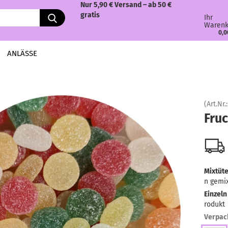
Nur 5,90 € Versand – ab 50 €
gratis
Ihr
Warenk
0,0
ANLÄSSE
(Art.Nr.
Fruc
Mixtüte
n gemi
Einzeln
rodukt
Verpac