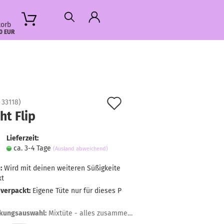
orb
0 EUR
Auf
:
33118
)
ht Flip
den
Merkzettel
Lieferzeit:
ca. 3-4 Tage
(Ausland abweichend)
:
Wird mit deinen weiteren Süßigkeite
xt
 verpackt:
Eigene Tüte nur für dieses P
kungsauswahl:
Mixtüte - alles zusammen gemischt