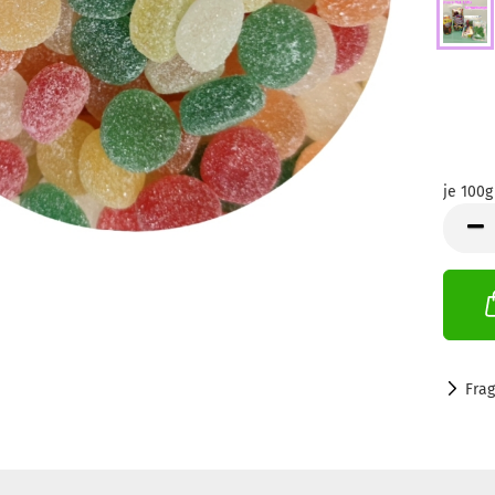
je 100g
je
100g
(1=100g
Fra