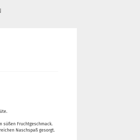
N
üte.
hm süßen Fruchtgeschmack.
sreichen Naschspaß gesorgt.