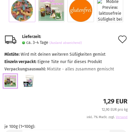
Lieferzeit:
A
ca. 3-4 Tage
(Ausland abweichend)
d
Mixtüte:
Wird mit deinen weiteren Süßigkeiten gemixt
M
Einzeln verpackt:
Eigene Tüte nur für dieses Produkt
Verpackungsauswahl:
Mixtüte - alles zusammen gemischt
1,29 EUR
12,90 EUR pro kg
inkl. 7% MwSt. zzgl.
Versand
je 100g (1=100g):