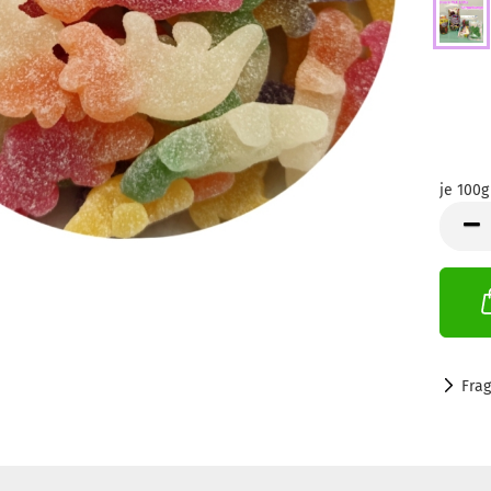
je 100g
je
100g
(1=100g
Fra