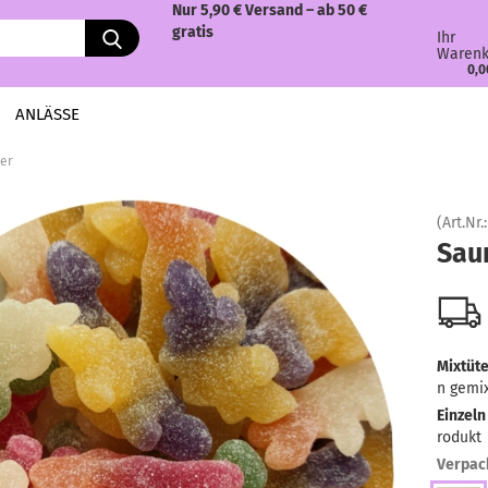
Nur 5,90 € Versand – ab 50 €
gratis
Ihr
Warenk
0,0
ANLÄSSE
uer
(Art.Nr.
Sau
Mixtüte
n gemi
Einzeln
rodukt
Verpac