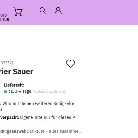
orb
0 EUR
Auf
:
33352
)
rier Sauer
den
Merkzettel
Lieferzeit:
ca. 3-4 Tage
(Ausland abweichend)
:
Wird mit deinen weiteren Süßigkeite
xt
 verpackt:
Eigene Tüte nur für dieses P
kungsauswahl:
Mixtüte - alles zusammen gemischt