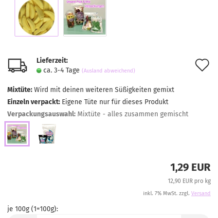
Lieferzeit:
A
ca. 3-4 Tage
(Ausland abweichend)
d
Mixtüte:
Wird mit deinen weiteren Süßigkeiten gemixt
M
Einzeln verpackt:
Eigene Tüte nur für dieses Produkt
Verpackungsauswahl:
Mixtüte - alles zusammen gemischt
1,29 EUR
12,90 EUR pro kg
inkl. 7% MwSt. zzgl.
Versand
je 100g (1=100g):